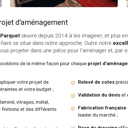
 projet d’aménagement
 Parquet
œuvre depuis 2014 à les imaginer, et plus enc
-faire se situe dans notre approche. Outre notre
excel
nous projeter dans une pièce pour l’aménager et, par e
 procédons de la même façon pour chaque
projet d’aménage
pliquer votre projet de
Relevé de cotes
précis
traintes et votre budget ;
Validation du devis
et 
aminé, vitrages, métal,
Fabrication française
finitions et des différents
leader du marché ;
Pose du dressing
effe