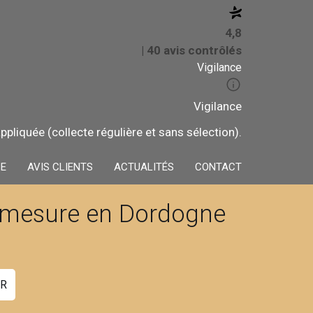
4,8
| 40 avis contrôlés
Vigilance
Vigilance
pliquée (collecte régulière et sans sélection).
SE
AVIS CLIENTS
ACTUALITÉS
CONTACT
r mesure en Dordogne
ER