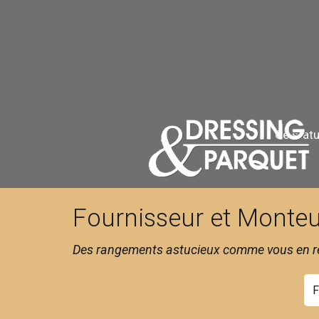
Ce statu
Fournisseur et Monteu
Des rangements astucieux comme vous en rê
F