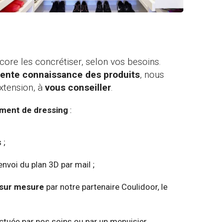
ore les concrétiser, selon vos besoins.
lente connaissance des produits
, nous
xtension, à
vous conseiller
.
ment de dressing
:
 ;
envoi du plan 3D par mail ;
 sur mesure
par notre partenaire Coulidoor, le
ctuée par nos soins ou par un menuisier